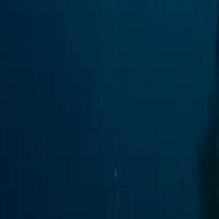
มันคือสวนดอกไม้ที่จะเบ่งบานเฉพาะเวลาที่ดวงอาทิตย์ลับขอบฟ้าไป
นบลูโฮล (Blue Hole), เดอะแคนยอน (The Canyon) หรือไลท์เฮาส์ (The
อ? เพราะในตอนกลางวัน แสงอาทิตย์จะขโมยสีสันไป น้ำทะเลทำหน้าที่เ
ฟฉายของคุณจะเผยให้เห็นสีแดงและสีส้มที่
แท้จริง
ซึ่งแสงแดดพรางตาเ
ผมลงไปในคืนนี้
้ำก็ดังขึ้น เหล่าสัตว์ที่หากินตอนกลางวันจะพากันเข้านอน มันเป
่ไหม? มันจะหาถ้ำเล็ก ๆ สักแห่ง แต่มันไม่ได้แค่นอนเฉย ๆ นะ มันจ
ปลาไหลได้กลิ่นของมัน ถ้าคุณส่องไฟไปที่มัน คุณจะเห็นมันนอนกรนอ