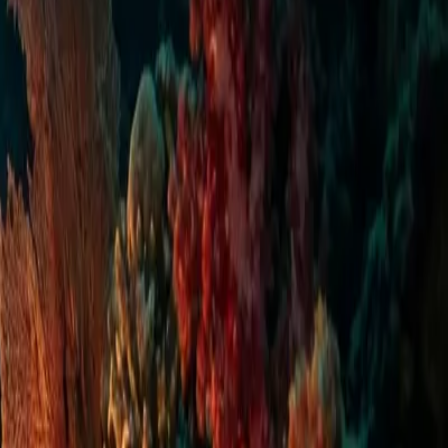
คือหมาป่าดี ๆ นี่เอง ครีบของมันแผ่กว้าง มันใช้แสงจากไฟฉาย
ารดูนักเต้นบัลเลต์ที่เป็นมือสังหารในเวลาเดียวกัน
 ปลาไหลมอเรย์ยักษ์ที่ว่ายอยู่ข้าง ๆ คุณคือมัดกล้ามเนื้อที่
กลางคืน พวกมันคือสัตว์ที่หิวโหย โพลิปของปะการังจะบานออกเพื่อ
ลือง สีส้มสว่าง มันมีชีวิตชีวาอย่างที่สุด
่แคนยอนตอนกลางคืน ผมจะเช็กอุปกรณ์ของลูกทีมผมสองรอบเสมอ
ายของคุณดับตอนกลางคืน คุณจะไม่เห็นอะไรเลย ไม่เห็นอะไรเลย