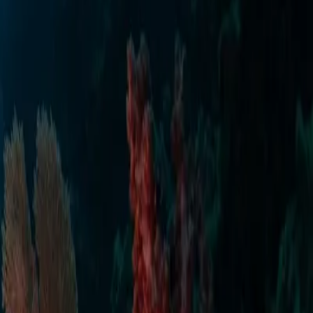
แล้วเท่านั้น
 Lighthouse) แต่การดำน้ำที่ผมโปรดปรานที่สุดคือตอนที่เราหงาย
หมือนฟิลเตอร์สีน้ำเงิน ทุกอย่างที่อยู่ลึกลงไปเกิน 10 เมตรจะ
อาไว้ และบรรดาสิ่งมีชีวิตทั้งหลาย... อ่า เพื่อนเอ๋ย มหาสมุทรก็
็นภาพที่ตลกดีนะถ้าคุณได้เห็น
ะอ้าปากแล้วพ่นใยสร้าง "ถุงนอน" ที่ทำจากเมือกของมันเอง ดูเหมือน
ยู่ในฟองอากาศของตัวเอง อย่าไปปลุกมันเชียวล่ะ มันเหนื่อยกับ