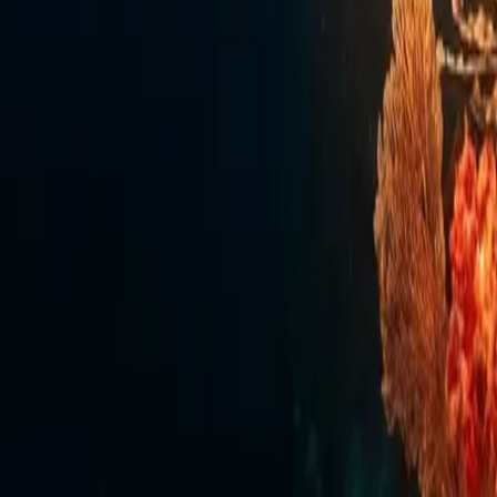
งจะเรืองแสงเมื่อคุณไปรบกวนมัน เราใช้เวลาห้านาทีโบกแขนไปมาเ
่อไป แต่เราคือมนุษย์อวกาศ
ดฝั่ง
่ะไม่มีจริงหรอก แต่คุณจะได้พบกับ "นักเต้นสเปน" (Spanish Dancer
tars) คลี่แขนออกเพื่อดักจับกระแสน้ำ
าไม่ได้จับจ้องมัน
ว ไปดูกันเถอะว่าพวกปลากำลังทำอะไรกันอยู่