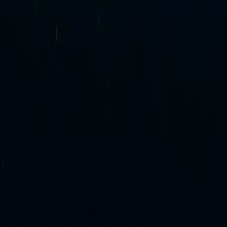
จากนั้น ผมก็สะบัดมือผ่านน้ำ...
ประกายไฟ
การเรืองแสงทางชีวภาพ (Bioluminescence) แพลงก์ตอนในทะเลแด
การลอยตัวอยู่ในอวกาศอันลึกซึ้ง ตอนนั้นเราไม่ได้อยู่ใต้น้ำอีกต
มาเถอะ น้ำกำลังอุ่นเลย
ทะเลในตอนกลางคืนมักจะสงบกว่า ลมจะสงบลง คลื่นจะหยุดซัดสา
อย่าปล่อยให้ความกลัวความมืดกักขังคุณไว้บนบกเลย ผีที่คุณกลัวน
กระโปรงเหมือนนักเต้นฟลามิงโก คุณจะได้เห็นดาวขนนก (Basket s
คุณจะได้เห็นมหาสมุทรในแบบที่มันเป็น... ในเวลาที่มนุษย์อย่างเร
เอาล่ะ ดื่มชาให้หมด ถังอากาศเต็มแล้ว แบตเตอรี่ก็ชาร์จเต็มแล้
ยัลลา (Yallah)... ไปดำน้ำกันเถอะ
DIVEROUT