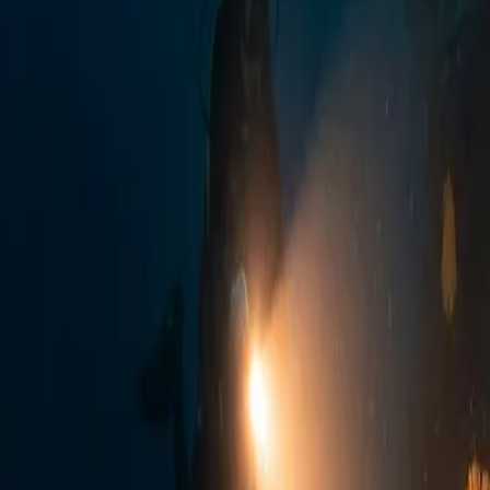
ันควรจะแรงพอ แต่ไม่ใช่สว่างจ้าเหมือนไฟหน้ารถยนต์ ถ้าสว่างเ
กติดตัวไว้ในกระเป๋า BCD เสมอ ถ้าไฟดวงหลักเสีย (และเชื่อผมเถอะ 
ิกการดำน้ำ (Abort dive) แล้วเราก็ขึ้นไปด้วยกันอย่างปลอดภัย
า "หิ่งห้อย" มันคือไฟกะพริบดวงเล็ก ๆ หรือแท่งเรืองแสงเคมีที่ติดไ
าวสีเขียวหรือสีแดงสี่ห้าดวงว่ายตามผมมา ถ้าผมไม่เห็นดาวของคุณ
ียมตัว:
ำน้ำกลางคืน
องแบบอุโมงค์ เห็นเฉพาะที่ไฟส่องไป
ีที่แท้จริง (แดง/ส้ม) เพราะแหล่งแสงอยู่ใกล้
าลำแสงไฟฉายหรือไฟสัญญาณที่ถัง