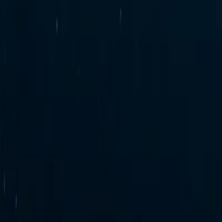
จริง ๆ
ตรีเอกานุภาพแห่งแสงสว่าง
ไฟฉายดวงหลัก (Primary Light):
นี่คือไฟฉายหลักของคุณ ม
ต้องการลำแสงที่รวมตัวกันแน่นเพื่อตัดผ่านความมืดของน้ำ
ไฟฉายสำรอง (Backup Light):
อันนี้ไม่มีข้อละเว้น ต้องพ
สำรองออกมา เปิดใช้งาน แล้วให้สัญญาณเพื่อนว่าเราจะยกเล
ไฟสัญญาณติดถังอากาศ (Tank Signal Light):
เราเรียกมันว่
ซึ่งเป็นไกด์ของคุณดู เวลาผมมองกลับมา ผมจะได้เห็นดวงด
นี่คือตารางง่าย ๆ ที่จะช่วยให้คุณเข้าใจความแตกต่างของการเตร
คุณสมบัติ
การดำน้ำกลางวัน
การด
การมองเห็น
มุมมองกว้าง เห็นทุกอย่างรอบตัว
มุมม
สีสัน
ถูกกรองตามความลึก (ส่วนใหญ่เห็นเป็นสีฟ้า)
เห็นส
การเช็กบัดดี้
แค่หันมองข้ามไหล่
มองห