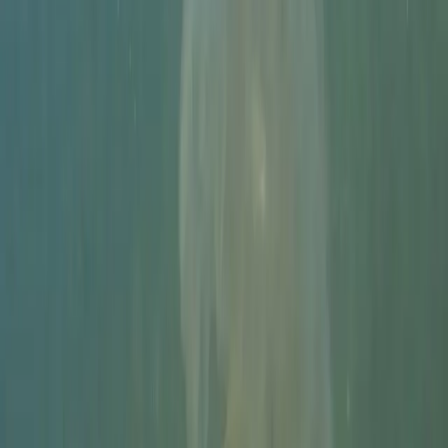
Voor / Na
Sleep om het verschil te zien
Veeg door echte onderwatersamples en zie hoe DIVEROUT
contrast, warmte en detail terughaalt uit groen water.