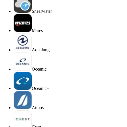
Shearwater
Mares
Aqualung
Oceanic
Oceanic+
Atmos
Crest